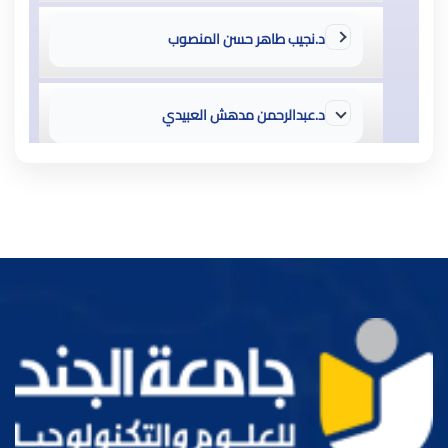
د.نجيب طاهر حسن المنصوب
د.عبدالرحمن مدهش العبيدي