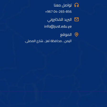
تواصل معنا
04-265-856 967+
البريد الالكتروني
info@just.edu.ye
الموقع
اليمن ـ محافظة تعز ـ شارع المصلى.