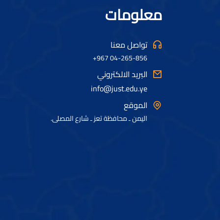
معلومات
تواصل معنا
04-265-856 967+
البريد الالكتروني
info@just.edu.ye
الموقع
اليمن ـ محافظة تعز ـ شارع المصلى.