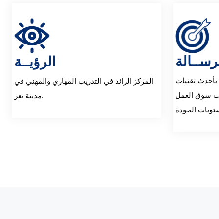
رســالة
الرؤيــة
 بأحدث تقنيات
المركز الرائد في التدريب المهاري والمهني في
جات سوق العمل
مدينة تعز.