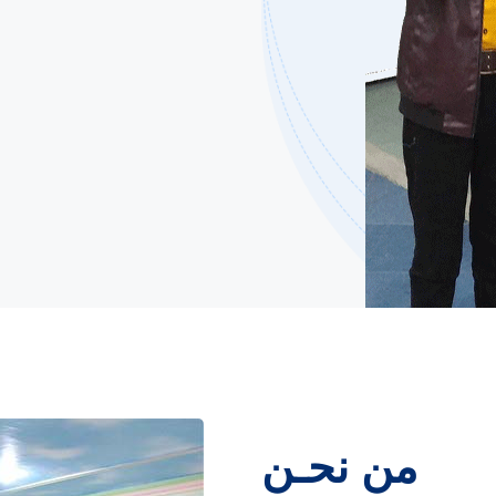
من نحـن