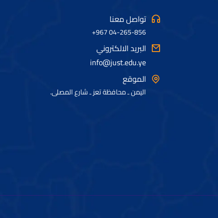
تواصل معنا
04-265-856 967+
البريد الالكتروني
info@just.edu.ye
الموقع
اليمن ـ محافظة تعز ـ شارع المصلى.