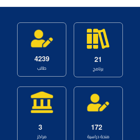
4
2
3
9
2
1
طالب
برنامج
3
1
7
2
منحة دراسية
مراكز