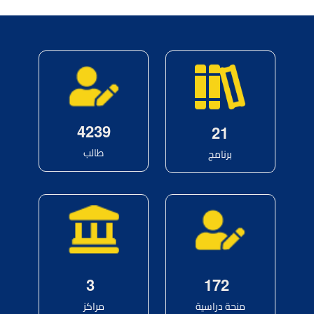
4
2
3
9
2
1
طالب
برنامج
3
1
7
2
منحة دراسية
مراكز