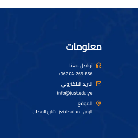
معلومات
تواصل معنا
04-265-856 967+
البريد الالكتروني
info@just.edu.ye
الموقع
اليمن ـ محافظة تعز ـ شارع المصلى.