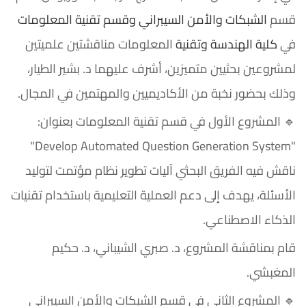
قسم
الشبكات والأمن السيبراني
وقسم تقنية المعلومات
في
كلية الهندسة وتقنية
المعلومات مناقشتين علميتين
لمشروعين بحثيين متميزين، أشرف عليهما د. بشير الطيار،
وذلك بحضور نخبة من الأكاديميين والمهتمين في المجال.
🔹 المشروع الأول في قسم تقنية المعلومات بعنوان:
"Develop Automated Question Generation System"
ناقش فيه الفريق البحثي آليات تطوير نظام مؤتمت لتوليد
الأسئلة، يهدف إلى دعم العملية التعليمية باستخدام تقنيات
الذكاء الاصطناعي.
قام بمناقشة المشروع، د. صبري الشيباني، د. حكيم
المغبشي.
🔹 المشروع الثاني في قسم الشبكات والأمن السيبراني