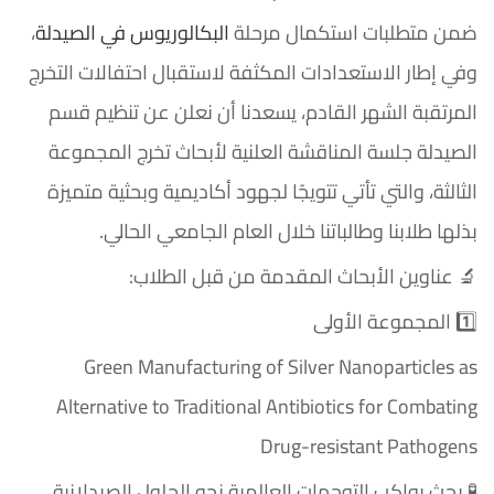
ضمن متطلبات استكمال مرحلة
البكالوريوس في الصيدلة
،
وفي إطار الاستعدادات المكثفة لاستقبال احتفالات التخرج
المرتقبة الشهر القادم، يسعدنا أن نعلن عن تنظيم قسم
الصيدلة جلسة المناقشة العلنية لأبحاث تخرج المجموعة
الثالثة، والتي تأتي تتويجًا لجهود أكاديمية وبحثية متميزة
بذلها طلابنا وطالباتنا خلال العام الجامعي الحالي.
🔬 عناوين الأبحاث المقدمة من قبل الطلاب:
1️⃣ المجموعة الأولى
Green Manufacturing of Silver Nanoparticles as
Alternative to Traditional Antibiotics for Combating
Drug-resistant Pathogens
🧪 بحث يواكب التوجهات العالمية نحو الحلول الصيدلانية