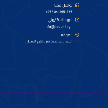
تواصل معنا
04-265-856 967+
البريد الالكتروني
info@just.edu.ye
الموقع
اليمن ـ محافظة تعز ـ شارع المصلى.