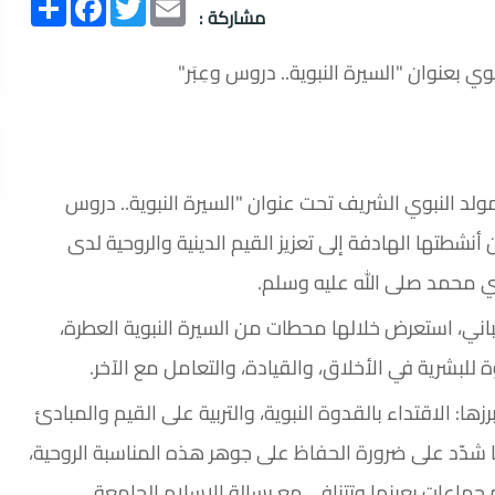
Email
Twitter
انشر
Facebook
مشاركة :
ي بعنوان "السيرة النبوية.. دروس وعِبَر"
لد النبوي الشريف تحت عنوان "السيرة النبوية.. دروس
أنشطتها الهادفة إلى تعزيز القيم الدينية والروحية لدى
ي محمد صلى الله عليه وسلم.
اني، استعرض خلالها محطات من السيرة النبوية العطرة،
للبشرية في الأخلاق، والقيادة، والتعامل مع الآخر.
ا: الاقتداء بالقدوة النبوية، والتربية على القيم والمبادئ
 شدّد على ضرورة الحفاظ على جوهر هذه المناسبة الروحية،
 جماعات بعينها وتتنافى مع رسالة الإسلام الجامعة.