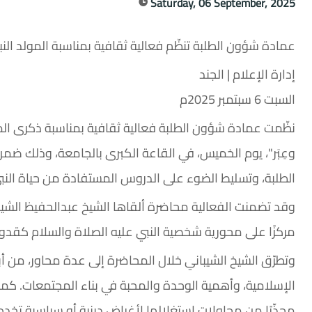
Saturday, 06 September, 2025
عمادة شؤون الطلبة تنظّم فعالية ثقافية بمناسبة المولد النبو
إدارة الإعلام | الجند
السبت 6 سبتمبر 2025م
نظّمت عمادة شؤون الطلبة فعالية ثقافية بمناسبة ذكرى المو
وعِبَر"، يوم الخميس، في القاعة الكبرى بالجامعة، وذلك ضمن 
الطلبة، وتسليط الضوء على الدروس المستفادة من حياة النب
وقد تضمنت الفعالية محاضرة ألقاها الشيخ عبدالحفيظ الشيب
مركزًا على محورية شخصية النبي عليه الصلاة والسلام كقدوة 
وتطرّق الشيخ الشيباني خلال المحاضرة إلى عدة محاور، من أبرزه
الإسلامية، وأهمية الوحدة والمحبة في بناء المجتمعات. كما
محذّرًا من محاولات استغلالها لأغراض دينية أو سياسية تخدم