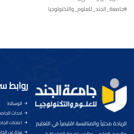
#جامعة_الجند_للعلوم_والتكنولوجيا
روابط س
الوسائط
احداث الجام
اعلانات الجا
الريادة محلياً والمنافسة اقليمياً في التعليم
نبذة عن الجا