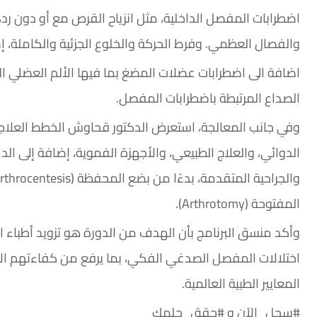
اضطرابات المفصل الداخلية، مثل انزياح القرص مع أو دون رد،
والفصال العظمي. وفرط الحركة والخلوع الجزئية والكاملة،
اضافة الى اضطرابات عضلات المضغ بما فيها الألم العضلي الل
الصداع المرتبطة باضطرابات المفصل.
وفي جانب المعالجة، استعرض الدكتور قحاوش الخطط العلاجية ا
الدوائي، والعلاج الطبيعي، والأجهزة الفموية، إضافة إلى الد
المفتوحة (Arthrotomy).
وأكد منسق البرنامج بأن الهدف من الدورة هو تزويد أطباء ال
اختلالات المفصل الصدغي الفكي، بما يرفع من كفاءتهم الإ
المعايير الطبية العالمية.
#سجل_الآن و #حقق_حلمك