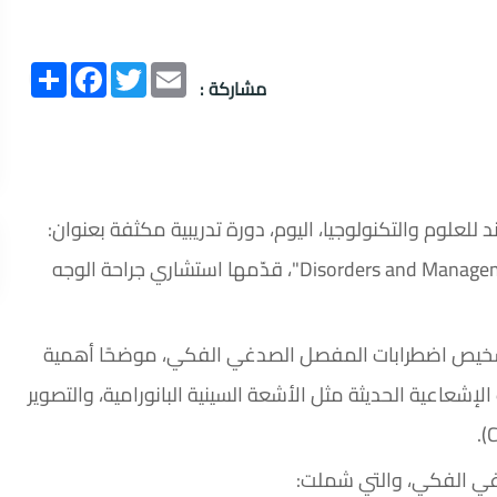
Email
Twitter
انشر
Facebook
مشاركة :
 للعلوم والتكنولوجيا، اليوم، دورة تدريبية مكثفة بعنوان:
"اختلالات ومعالجة المفصل الصدغي الفكي – Disorders and Management of TMJ"، قدّمها استشاري جراحة الوجه
تشخيص اضطرابات المفصل الصدغي الفكي، موضحًا أهمية
عاعية الحديثة مثل الأشعة السينية البانورامية، والتصوير
دغي الفكي، والتي شملت: