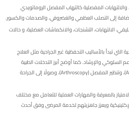
 والالتهابات المفصلية كالتهاب المفصل الروماتويدي
 إضافة إلى التصلب العظمي والغضروفي، والصدمات والكسور.
يفي، الالتهابات، التشنجات، والانكماشات العضلية، و حالات
لتي تبدأ بالأساليب التحفظية غير الجراحية مثل العلاج
عم السلوكي والإرشاد. كما أوضح أبرز التدخلات الطبية
والجراحية المتقدمة، بدءًا من بضع المحفظة (Arthrocentesis)، وتنظير المفصل (Arthroscopy)، وصولًا إلى الجراحة
امتياز بالمعرفة والمهارات العملية للتعامل مع مختلف
كلينيكية ويعزز جاهزيتهم لخدمة المرضى وفق أحدث