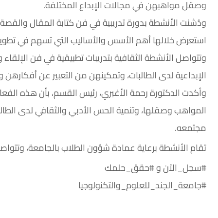
وصقل مواهبهن في مجالات الإبداع المختلفة.
ودُشنت الأنشطة بدورة تدريبية في فن كتابة المقال والقصة و
استعرض خلالها أهم الأسس والأساليب التي تسهم في تطوير أدو
وتتواصل الأنشطة الثقافية بتدريبات تطبيقية في فن الإلقاء
الإبداعية لدى الطالبات، وتمكينهن من التعبير عن أفكارهن وث
وأكدت الدكتورة رحمة الأغبري، رئيس القسم، بأن هذه الفع
المواهب وصقلها، وتنمية الحس الأدبي والثقافي لدى الطالبات
مجتمعه.
تقام الأنشطة برعاية عمادة شؤون الطلاب بالجامعة، وتتواص
#سجل_الآن و #حقق_حلمك
#جامعة_الجند_للعلوم_والتكنولوجيا