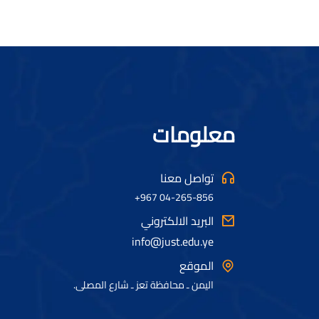
معلومات
تواصل معنا
04-265-856 967+
البريد الالكتروني
info@just.edu.ye
الموقع
اليمن ـ محافظة تعز ـ شارع المصلى.