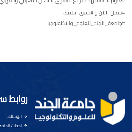
العلوم الطبية بهدف رفع مستوى التأهيل المعرفي والمهني ل
#سجل_الآن و #حقق_حلمك
#جامعة_الجند_للعلوم_والتكنولوجيا
روابط س
الوسائط
احداث الجام