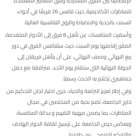
الإقصائية بين الفرق المشاركة وفق المعايير المعتمدة
للمناظرات الأكاديمية، حيث تنافس 26 فريقًا في أجواء
اتسمت بالجدية والانضباط والروح التنافسية العالية.
وأسفرت المنافسات عن تأهل 8 فرق إلى الأدوار المتقدمة،
المقرر إقامتها يوم السبت، حيث ستتنافس الفرق في دور
ربع النهائي ونصف النهائي، على أن يتأهل فريقان إلى
الجولة النهائية التي ستقام يوم الأحد، مترافقة مع حفل
جماهيري يُختتم به الحدث رسميًا.
وفي إطار تعزيز النزاهة والحياد، جرى اختيار لجان التحكيم من
خارج الجامعة، تضم نخبة من المختصين في مجال
المناظرات، بما يضمن مهنية التقييم وعدالة المنافسة،
ويعكس حرص الجامعة على ترسيخ ثقافة الحوار الهادف
والتفكير المنهجي بين طلبتها.