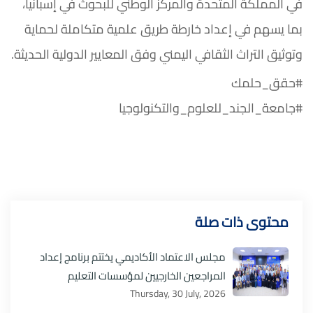
في المملكة المتحدة والمركز الوطني للبحوث في إسبانيا،
بما يسهم في إعداد خارطة طريق علمية متكاملة لحماية
وتوثيق التراث الثقافي اليمني وفق المعايير الدولية الحديثة.
#حقق_حلمك
#جامعة_الجند_للعلوم_والتكنولوجيا
محتوى ذات صلة
مجلس الاعتماد الأكاديمي يختتم برنامج إعداد
المراجعين الخارجيين لمؤسسات التعليم
Thursday, 30 July, 2026