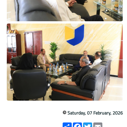
Saturday, 07 February, 2026
Email
Twitter
انشر
Facebook