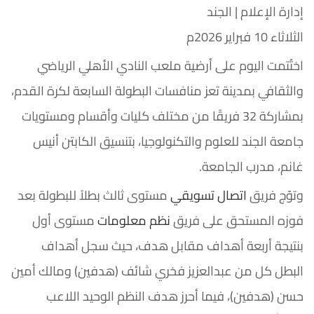
إدارة الإعلام | الجند
الثلاثاء 10 فبراير 2026م
اختُتمت اليوم على أرضية ملعب النادي الأهلي الرياضي
والثقافي بمدينة تعز منافسات البطولة السابعة لكرة القدم،
بمشاركة 32 فريقًا من مختلف كليات وأقسام ومستويات
جامعة الجند للعلوم والتكنولوجيا، بتنسيق الكابتن أنيس
غانم، مدرب الجامعة.
وتوّج فريق
اتصال تسويقي
مستوى ثالث بطلاً للبطولة بعد
فوزه المستحق على فريق
نظم معلومات
مستوى أول
بنتيجة أربعة أهداف مقابل هدف، حيث سجل أهداف
البطل كل من عبدالعزيز فخري شائف (هدفين) ومالك أمين
حسن (هدفين)، فيما أحرز هدف النظم الوحيد اللاعب