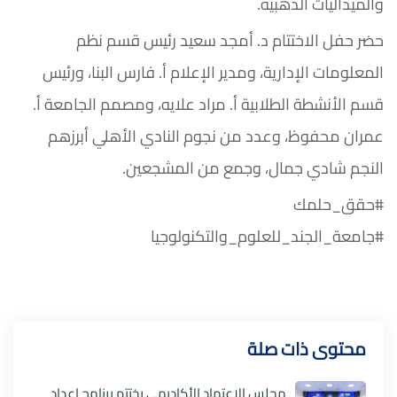
والميداليات الذهبية.
حضر حفل الاختتام د. أمجد سعيد رئيس قسم نظم
المعلومات الإدارية، ومدير الإعلام أ. فارس البنا، ورئيس
قسم الأنشطة الطلابية أ. مراد علايه، ومصمم الجامعة أ.
عمران محفوظ، وعدد من نجوم النادي الأهلي أبرزهم
النجم شادي جمال، وجمع من المشجعين.
#حقق_حلمك
#جامعة_الجند_للعلوم_والتكنولوجيا
محتوى ذات صلة
مجلس الاعتماد الأكاديمي يختتم برنامج إعداد