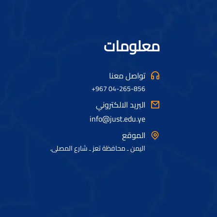
معلومات
تواصل معنا
04-265-856 967+
البريد الالكتروني
info@just.edu.ye
الموقع
اليمن ـ محافظة تعز ـ شارع المصلى.