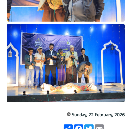
Sunday, 22 February, 2026
Email
Twitter
انشر
Facebook