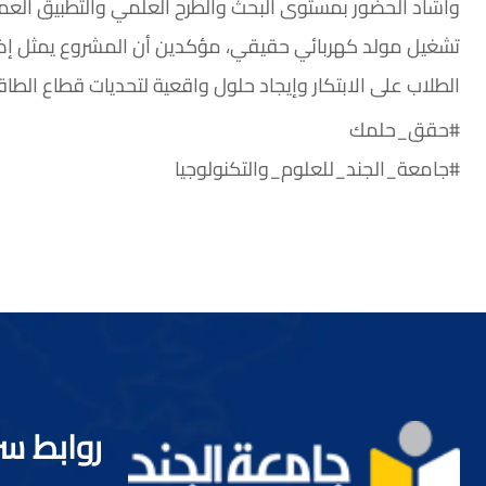
وأشاد الحضور بمستوى البحث والطرح العلمي والتطبيق العم
تشغيل مولد كهربائي حقيقي، مؤكدين أن المشروع يمثل إ
الطلاب على الابتكار وإيجاد حلول واقعية لتحديات قطاع الطاق
#حقق_حلمك
#جامعة_الجند_للعلوم_والتكنولوجيا
روابط س