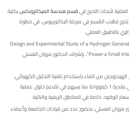
لعلنية لأبحاث التخرج في
قسم هندسة الميكاترونكس
بكلية
تخرج لطلاب القسم في مرحلة البكالوريوس، في خطوة
ري بالتطبيق العملي.
Design and Experimental Study of a Hydrogen Generation System v
Power a Small Internal Combustion Engine as an Alternative to Fossil Fuels”، بإشراف الدكتور مروان العسلي
الهيدروجين من الماء باستخدام تقنية التحليل الكهربائي،
بهدف استخدامه كوقود بديل ونظيف لتشغيل مولد كهربائي بقدرة 1 كيلوواط، بما يسهم في تقديم حلول عملية
ار الوقود، خاصة في المناطق الريفية والنائية.
تور مروان العسلي، بحضور عدد من قيادات الجامعة وأعضاء