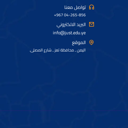
تواصل معنا
04-265-856 967+
البريد الالكتروني
info@just.edu.ye
الموقع
اليمن ـ محافظة تعز ـ شارع المصلى.