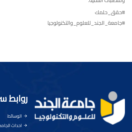
ومتطلبات التنمية.
#حقق_حلمك
#جامعة_الجند_للعلوم_والتكنولوجيا
روابط س
الوسائط
احداث الجام