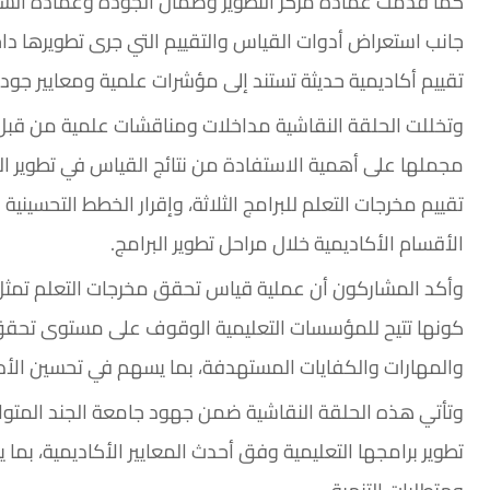
كما قدمت عمادة مركز التطوير وضمان الجودة وعمادة الشؤون ا
جانب استعراض أدوات القياس والتقييم التي جرى تطويرها دا
تقييم أكاديمية حديثة تستند إلى مؤشرات علمية ومعايير جود
وتخللت الحلقة النقاشية مداخلات ومناقشات علمية من قبل أ
مجملها على أهمية الاستفادة من نتائج القياس في تطوير البرا
تقييم مخرجات التعلم للبرامج الثلاثة، وإقرار الخطط التحسيني
الأقسام الأكاديمية خلال مراحل تطوير البرامج.
وأكد المشاركون أن عملية قياس تحقق مخرجات التعلم تمثل إ
كونها تتيح للمؤسسات التعليمية الوقوف على مستوى تحقق 
والمهارات والكفايات المستهدفة، بما يسهم في تحسين الأدا
وتأتي هذه الحلقة النقاشية ضمن جهود جامعة الجند المتواص
تطوير برامجها التعليمية وفق أحدث المعايير الأكاديمية، بما