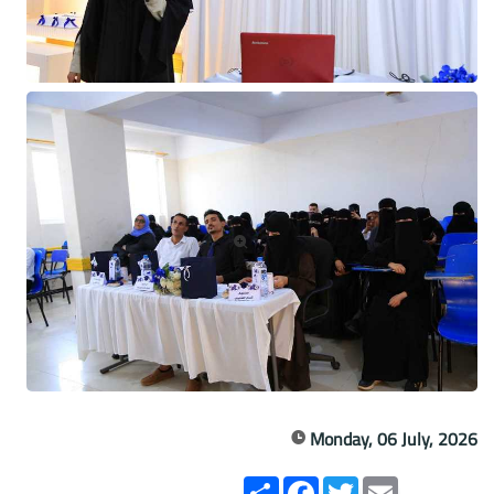
Monday, 06 July, 2026
Email
Twitter
انشر
Facebook