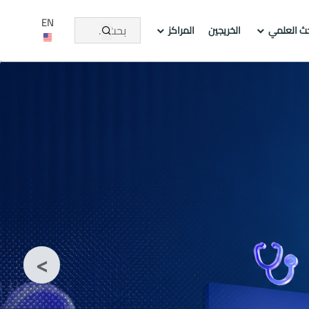
EN
حث العلمي
الخريجين
المراكز
<