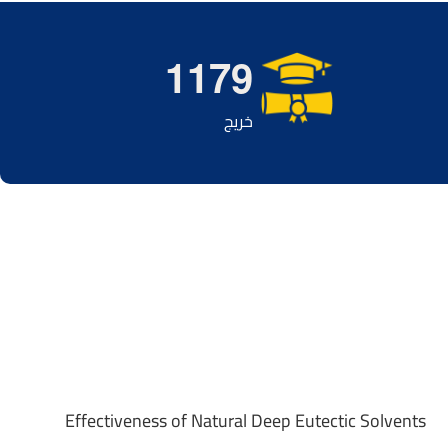
1
1
7
9
خريج
Effectiveness of Natural Deep Eutectic Solvents