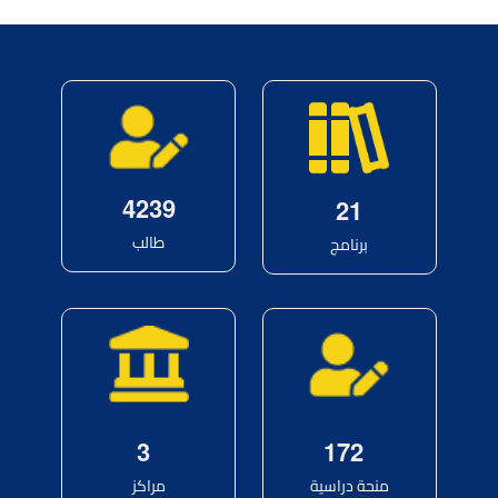
4
2
3
9
2
1
طالب
برنامج
3
1
7
2
منحة دراسية
مراكز